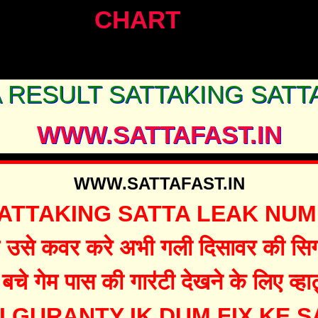
CHART
 RESULT SATTAKING SATT
WWW.SATTAFAST.IN
WWW.SATTAFAST.IN
AKING SATTA LEAK NUM प्रूफ दे
ै उसे कवर करे अभी गली दिसावर की सि
 बचे गेम पास की गारऺटी देखने के लिए
I GURANTY IK DUM FIX KE 