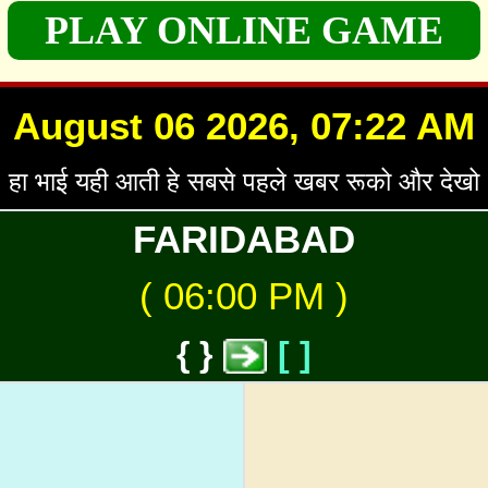
PLAY ONLINE GAME
August 06 2026, 07:22 AM
हा भाई यही आती हे सबसे पहले खबर रूको और देखो
FARIDABAD
( 06:00 PM )
{
}
[
]