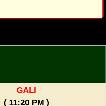
GALI
( 11:20 PM )